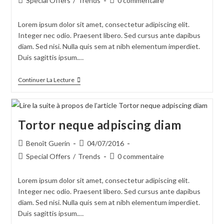
Special Offers
/
Trends
0 commentaire
la
category:
de
publication :
la
Lorem ipsum dolor sit amet, consectetur adipiscing elit.
publication :
Integer nec odio. Praesent libero. Sed cursus ante dapibus
diam. Sed nisi. Nulla quis sem at nibh elementum imperdiet.
Duis sagittis ipsum.…
Velusce
Continuer La Lecture
Suscipit
Quis
Luctus
Tortor neque adpiscing diam
Auteur/autrice
Publication
Benoît Guerin
04/07/2016
de
publiée :
Post
Commentaires
Special Offers
/
Trends
0 commentaire
la
category:
de
publication :
la
Lorem ipsum dolor sit amet, consectetur adipiscing elit.
publication :
Integer nec odio. Praesent libero. Sed cursus ante dapibus
diam. Sed nisi. Nulla quis sem at nibh elementum imperdiet.
Duis sagittis ipsum.…