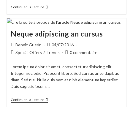
Tortor
Continuer La Lecture
Neque
Adpiscing
Diam
Neque adipiscing an cursus
Auteur/autrice
Publication
Benoît Guerin
04/07/2016
de
publiée :
Post
Commentaires
Special Offers
/
Trends
0 commentaire
la
category:
de
publication :
la
Lorem ipsum dolor sit amet, consectetur adipiscing elit.
publication :
Integer nec odio. Praesent libero. Sed cursus ante dapibus
diam. Sed nisi. Nulla quis sem at nibh elementum imperdiet.
Duis sagittis ipsum.…
Neque
Continuer La Lecture
Adipiscing
An
Cursus