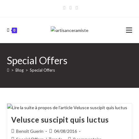
Skip
to
content
0
Special Offers
>
Blog
>
Special Offers
Velusce suscipit quis luctus
Auteur/autrice
Publication
Benoît Guerin
04/08/2016
de
publiée :
Post
Commentaires