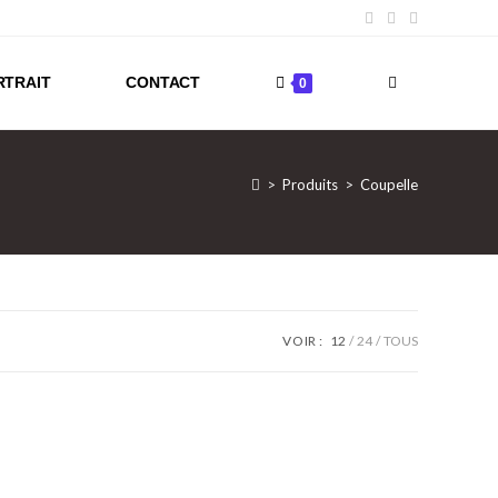
RTRAIT
CONTACT
TOGGLE
0
WEBSITE
>
Produits
>
Coupelle
SEARCH
VOIR :
12
24
TOUS