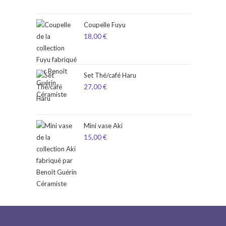
Coupelle Fuyu
18,00
€
Set Thé/café Haru
27,00
€
Mini vase Aki
15,00
€