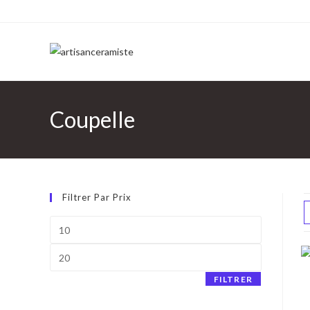
Skip
to
content
Coupelle
Filtrer Par Prix
Prix
min
Prix
max
FILTRER