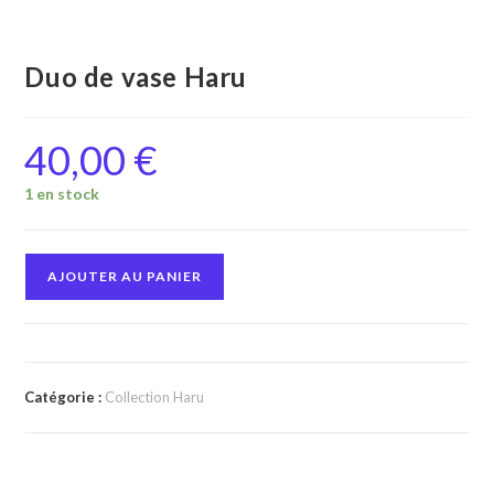
Duo de vase Haru
40,00
€
1 en stock
quantité
AJOUTER AU PANIER
de
Duo
de
vase
Catégorie :
Collection Haru
Haru