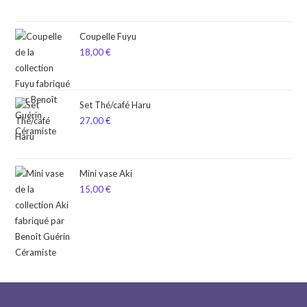
Coupelle Fuyu
18,00
€
Set Thé/café Haru
27,00
€
Mini vase Aki
15,00
€