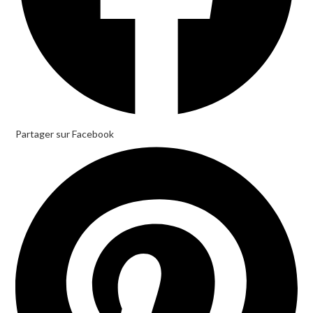
Partager sur Facebook
Opens
in
a
new
window