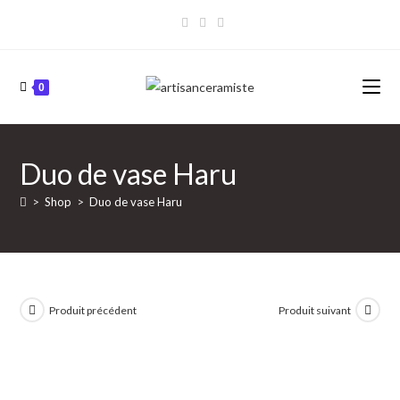
Skip
to
content
0
Duo de vase Haru
>
Shop
>
Duo de vase Haru
Produit précédent
Produit suivant