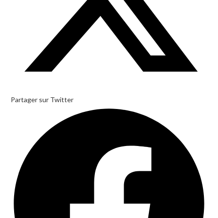
Partager sur Twitter
Opens
in
a
new
window